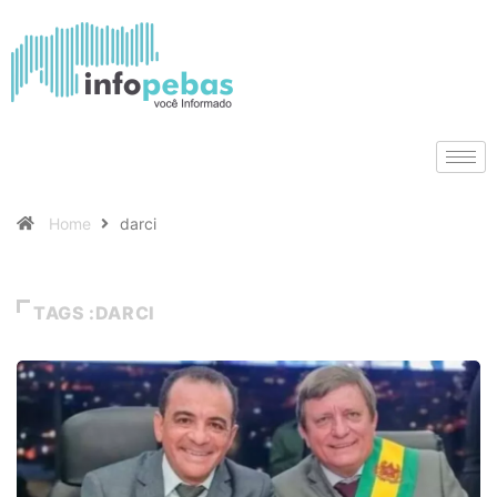
Home
darci
TAGS :DARCI