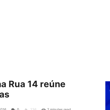
na Rua 14 reúne
as
2016
0
236
2 minutes read