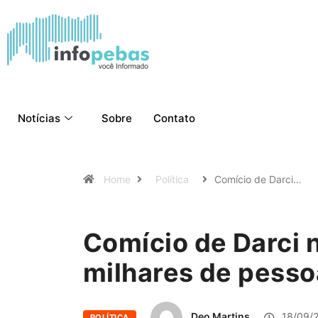
Notícias
Sobre
Contato
Home
Política
Comício de Darci…
Comício de Darci 
milhares de pesso
Deo Martins
18/09/
POLÍTICA