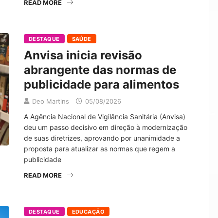
READ MORE
DESTAQUE
SAÚDE
Anvisa inicia revisão
abrangente das normas de
publicidade para alimentos
Deo Martins
05/08/2026
A Agência Nacional de Vigilância Sanitária (Anvisa)
deu um passo decisivo em direção à modernização
de suas diretrizes, aprovando por unanimidade a
proposta para atualizar as normas que regem a
publicidade
READ MORE
DESTAQUE
EDUCAÇÃO