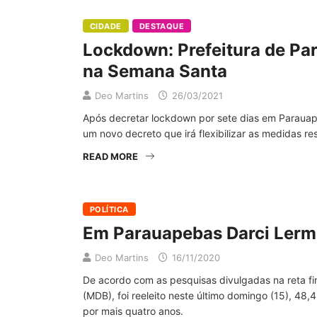
CIDADE
DESTAQUE
Lockdown: Prefeitura de Par
na Semana Santa
Deo Martins
26/03/2021
Após decretar lockdown por sete dias em Parauape
um novo decreto que irá flexibilizar as medidas res
READ MORE
POLÍTICA
Em Parauapebas Darci Lermen
Deo Martins
16/11/2020
De acordo com as pesquisas divulgadas na reta fin
(MDB), foi reeleito neste último domingo (15), 48
por mais quatro anos.