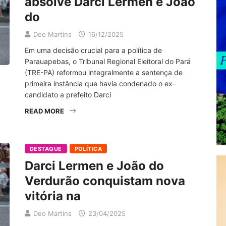
absolve Darci Lermen e João
do
Deo Martins
16/12/2025
Em uma decisão crucial para a política de
Parauapebas, o Tribunal Regional Eleitoral do Pará
(TRE-PA) reformou integralmente a sentença de
primeira instância que havia condenado o ex-
candidato a prefeito Darci
READ MORE
DESTAQUE
POLÍTICA
Darci Lermen e João do
Verdurão conquistam nova
vitória na
Deo Martins
23/04/2025