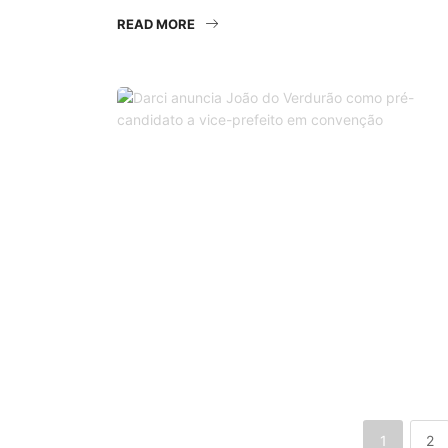
READ MORE
1
2