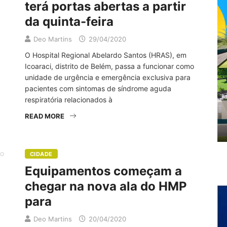
terá portas abertas a partir
da quinta-feira
Deo Martins
29/04/2020
O Hospital Regional Abelardo Santos (HRAS), em
Icoaraci, distrito de Belém, passa a funcionar como
unidade de urgência e emergência exclusiva para
pacientes com sintomas de síndrome aguda
respiratória relacionados à
READ MORE
CIDADE
Equipamentos começam a
chegar na nova ala do HMP
para
Deo Martins
20/04/2020