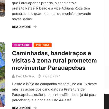
que Parauapebas precisa, o candidato a
prefeito Rafael Ribeiro e a vice Adriana Roza têm
percorrido os quatro cantos do município levando
novas ideias
READ MORE
DESTAQUE
POLÍTICA
Caminhadas, bandeiraços e
visitas à zona rural prometem
movimentar Parauapebas
Deo Martins
27/08/2024
Desde o início da campanha eleitoral, no dia 16 deste
mês, as ações dos candidatos à Prefeitura de
Parauapebas estão sendo intensificadas e já dá para
perceber que a onda azul do 44 está
READ MORE