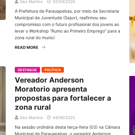
Deo Martins
02/04/2026
A Prefeitura de Parauapebas, por meio da Secretaria
Municipal de Juventude (Sejuv), reafirmou seu
compromisso com o futuro profissional dos jovens ao
levar o Workshop “Rumo ao Primeiro Emprego” para a
zona rural do municí
READ MORE
DESTAQUE
POLÍTICA
Vereador Anderson
Moratorio apresenta
propostas para fortalecer a
zona rural
Deo Martins
04/06/2025
Na sessão ordinária desta terça-feira (03) na Câmara
Municipal de Parauapebas, o vereador Anderson