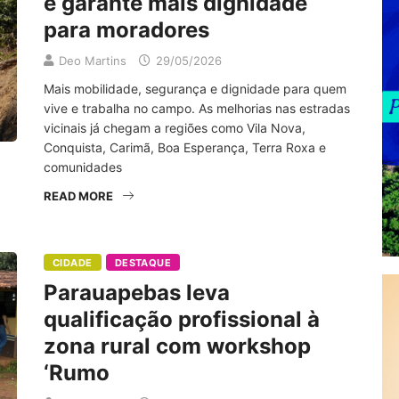
e garante mais dignidade
para moradores
Deo Martins
29/05/2026
Mais mobilidade, segurança e dignidade para quem
vive e trabalha no campo. As melhorias nas estradas
vicinais já chegam a regiões como Vila Nova,
Conquista, Carimã, Boa Esperança, Terra Roxa e
comunidades
READ MORE
CIDADE
DESTAQUE
Parauapebas leva
qualificação profissional à
zona rural com workshop
‘Rumo