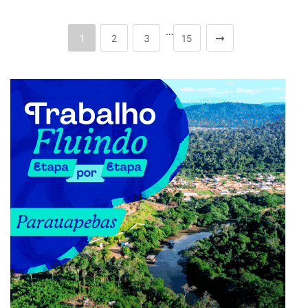
…
1
2
3
15