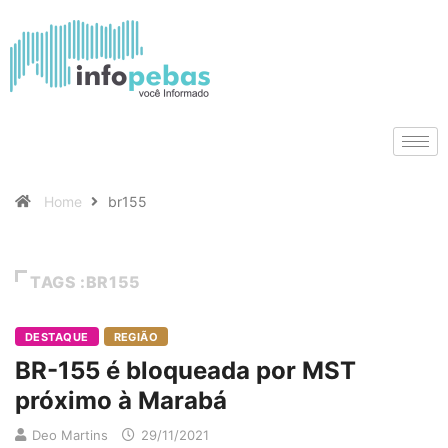
Home
br155
TAGS :BR155
DESTAQUE
REGIÃO
BR-155 é bloqueada por MST
próximo à Marabá
Deo Martins
29/11/2021