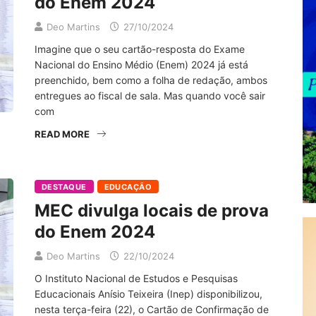
do Enem 2024
Deo Martins
27/10/2024
Imagine que o seu cartão-resposta do Exame
Nacional do Ensino Médio (Enem) 2024 já está
preenchido, bem como a folha de redação, ambos
entregues ao fiscal de sala. Mas quando você sair
com
READ MORE
DESTAQUE
EDUCAÇÃO
MEC divulga locais de prova
do Enem 2024
Deo Martins
22/10/2024
O Instituto Nacional de Estudos e Pesquisas
Educacionais Anísio Teixeira (Inep) disponibilizou,
nesta terça-feira (22), o Cartão de Confirmação de