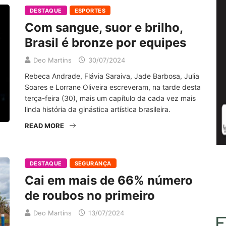
DESTAQUE
ESPORTES
Com sangue, suor e brilho,
Brasil é bronze por equipes
Deo Martins
30/07/2024
Rebeca Andrade, Flávia Saraiva, Jade Barbosa, Julia
Soares e Lorrane Oliveira escreveram, na tarde desta
terça-feira (30), mais um capítulo da cada vez mais
linda história da ginástica artística brasileira.
READ MORE
DESTAQUE
SEGURANÇA
Cai em mais de 66% número
de roubos no primeiro
Deo Martins
13/07/2024