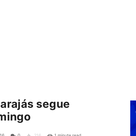
Carajás segue
omingo
16
0
216
1 minute read