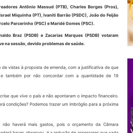
ereadores Antônio Massud (PTB), Charles Borges (Pros),
srael Miquinha (PT), Ivaniti Barrão (PSDC), João do Feijão
arcelo Parcerinho (PSC) e Maridé Gomes (PSC).
analdo Braz (PSDB) e Zacarias Marques (PSDB) votaram
eve na sessão, devido problemas de saúde.
de vistas à proposta de emenda, com a justificativa de que
ro e também por não concordar com a quantidade de 19
crise que vive o país e não apontaram o impacto financeiro.
terá condições? Podemos trazer um imbróglio para a próxima
que não haverá mais gastos, pois o orçamento da Câmara
oderá haver, observou, é a redução de assessores que cada