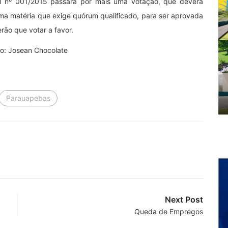
l nº 001/2015 passará por mais uma votação, que deverá
ma matéria que exige quórum qualificado, para ser aprovada
rão que votar a favor.
oto: Josean Chocolate
Parauapebas
Next Post
Queda de Empregos