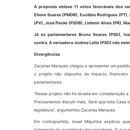
A proposta obteve 11 votos favoráveis dos v
Eliene Soares (PMDB), Euzébio Rodrigues (PT), I
(PV), José Pavão (PSDB), Lidemir Alves (PR), M
Já os parlamentares Bruno Soares (PSD), Iv
contra. A vereadora Joelma Leite (PSD) não est
Divergências
Zacarias Marques chegou a apresentar um pedido 
o projeto não dispunha de impacto financei
parlamentares.
“Nesse projeto não foi levada em consideração a 
Precisaríamos discutir mais. Será que esta Casa 
legislatura”, argumentou Zacarias Marques.
Em contrapartida, Israel Miquinha explicou 
independe da quantidade de vereadores. O que p