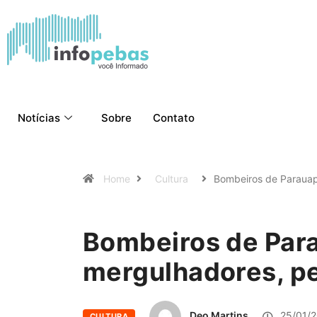
Notícias
Sobre
Contato
Home
Cultura
Bombeiros de Parau
Bombeiros de Par
mergulhadores, pe
Deo Martins
25/01/2
CULTURA