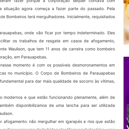
eram fazer porque a corporação sequer contava com
a situação agora começa a fazer parte do passado. Pela
 de Bombeiros terá mergulhadores. Inicialmente, requisitados
rauapebas, onde vão ficar por tempo indeterminado. Eles
ilitar os trabalhos de resgate em casos de afogamento,
nte Waulison, que tem 11 anos de carreira como bombeiro
rporação, em Parauapebas.
 nesse momento é com os possíveis desmoronamentos em
ucas no município. O Corpo de Bombeiros de Parauapebas
 fundamental para dar mais qualidade de socorro às vítimas,
ro modernos e que estão funcionando plenamente, além de
 também disponibilizamos de uma lancha para ser utilizada
ulison.
ar afogamento: não mergulhar em igarapés e rios que estão