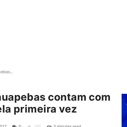
apebas…
auapebas contam com
la primeira vez
017
0
195
3 minutes read