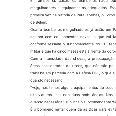
Em ambos os casos, os bombeiros nada pud
mergulhadores e equipamentos adequados. Ess
primeira vez na história de Parauapebas, o Corpo
de Belém.
Quatro bombeiros mergulhadores já estão em Pa
contam com equipamentos novos, o que vai fac
conforme ressalta o subcomandante do CB, tene
militar e que há cinco meses está à frente da co
Com a intensidade das chuvas, a preocupação
áreas consideradas de riscos, que não são po
trabalha em parceria com a Defesa Civil, o que é
quando necessário.
“Hoje, nós temos alguns equipamentos de socor
oito viaturas, incluindo duas ambulâncias. Nós
quando necessária,” sublinha o subcomandante Wa
É o bombeiro militar quem dá as dicas para evit