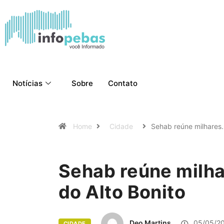
Notícias
Sobre
Contato
Home
Cidade
Sehab reúne milhares
Sehab reúne milha
do Alto Bonito
Deo Martins
05/05/2
CIDADE