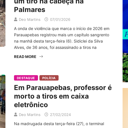
um tiro na cabeça na
Palmares
Deo Martins
07/01/2026
A onda de violência que marca o início de 2026 em
Parauapebas registrou mais um capítulo sangrento
na manhã desta terça-feira (6). Sidiclei da Silva
Alves, de 36 anos, foi assassinado a tiros na
READ MORE
DESTAQUE
POLÍCIA
Em Parauapebas, professor é
morto a tiros em caixa
eletrônico
Deo Martins
27/02/2024
Na madrugada desta terça-feira (27), o terminal