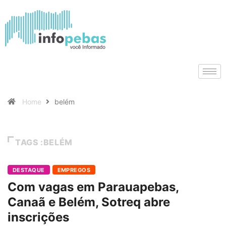
Home
belém
TAGS :BELÉM
DESTAQUE
EMPREGOS
Com vagas em Parauapebas,
Canaã e Belém, Sotreq abre
inscrições