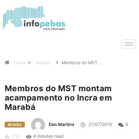
Home
Região
Membros do MST…
Membros do MST montam
acampamento no Incra em
Marabá
Deo Martins
27/07/2016
0
REGIÃO
214
4 minutes read