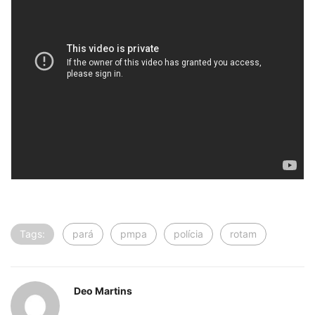
Tags:
pará
pmpa
polícia
rotam
Deo Martins