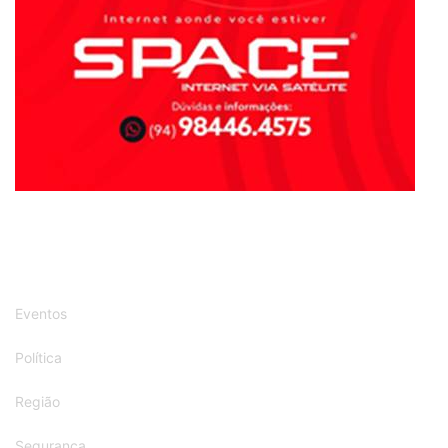
Segurança
Tecnologia
INFOPEBAS COMUNICAÇÃO & MARKETING LTDA.
CNPJ: 27.782.778/0001-56 - PARAUAPEBAS-PARÁ-BRASIL
(94)98101-7960