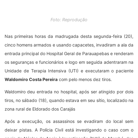
deixar pistas. A Polícia Civil está investigando o caso com o
apoio do Núcleo de Apoio à Investigação (NAI) de Marabá, das
Seccionais de Marabá e de Parauapebas, e Divisão de
Homicídios de Belém. O caso foi registrado na delegacia de
Eldorado dos Carajás, onde o inquérito foi instaurado para
apurar a tentativa de homicídio de sábado.
As imagens do circuito de monitoramento interno do hospital
foram solicitadas pela Polícia Civil para serem analisadas
durante as investigações a fim de identificar os criminosos.
Waldomiro
era funcionário público na Prefeitura Municipal de
Parauapebas, casado e tinha cinco filhos. O velório acontecerá
na cidade de Curionópolis, onde a família do mesmo residia.
CLIQUE AQUI E VEJA AS IMAGENS DO CIRCUITO INTERNO
NO MOMENTO QUE OS ASSASSINOS CHEGARAM NO
HOSPITAL GERAL DE PARAUAPEBAS