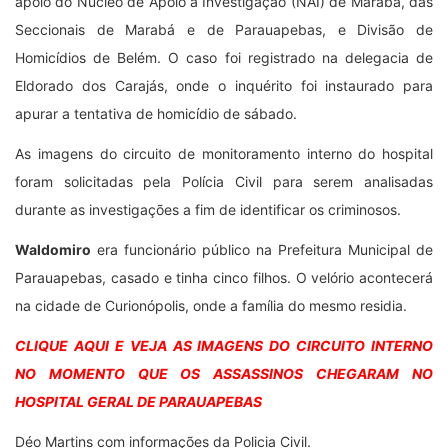
Déo Martins com informações da Policia Civil.
Waldomiro Costa Pereira
Tags:
assassinato
execução
hgp
Parauapebas
Deo Martins
Previous Post
Next Post
Marabá e Parauapebas
Sempror apresenta
afundam no desemprego
projetos para produtores