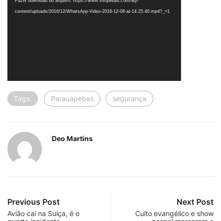
Fazer download do arquivo: https://www.infopebas.com/wp-
content/uploads/2016/12/WhatsApp-Video-2016-12-08-at-14.25.40.mp4?_=1
Tags:
Parauapebas
segurança
Deo Martins
Previous Post
Next Post
Avião cai na Suíça, é o
Culto evangélico e show