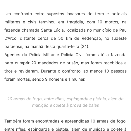
entre rifles, espingarda e pistola, além de munição e colete à
prova de balas.
Os corpos foram recolhidos e transferidos para o necrotério do
Hospital Iraci Machado de Araújo, em Redenção, por volta das
13h, e devem seguir para o Instituo Médico Legal (IML) em
Marabá.
Por volta das 17h30, algumas vítimas fatais foi identificadas
como sendo Jane Julia de Oliveira, Oséias Rodrigues Silva,
Ronaldo Pereira de Sousa, Hércules Santos de Oliveira,
Regivaldo Pereira da Silva e Wclebson Pereira Milhomen.
A fazenda Santa Lúcia é a mesma onde um segurança foi
morto em uma emboscada, no início deste mês.
Após a repercussão do caso, a Federação dos Trabalhadores
na Agricultura Familiar do Estado do Pará (Fetraf) se
manifestou, em nota, e lembrou que os conflitos agrários na