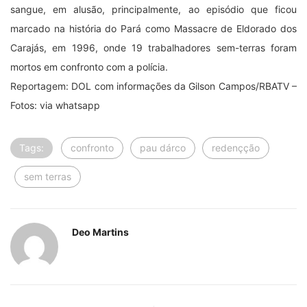
Previous Post
Next Post
Produtoras rurais de
Programa lançado em
Parauapebas preparam
Parauapebas beneficia
buffet para casamento…
11 mil jovens
Leave a Reply
O seu endereço de e-mail não será publicado.
Campos
obrigatórios são marcados com
*