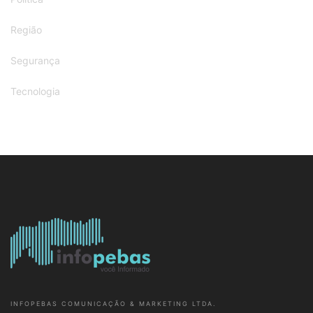
INFOPEBAS COMUNICAÇÃO & MARKETING LTDA.
CNPJ: 27.782.778/0001-56 - PARAUAPEBAS-PARÁ-BRASIL
(94)98101-7960
JORNALISTA RESPONSÁVEL: JOSÉLIO MARTINS - DRT-PA 2817
Cidade
Diversão
Esportes
Polícia
Saúde