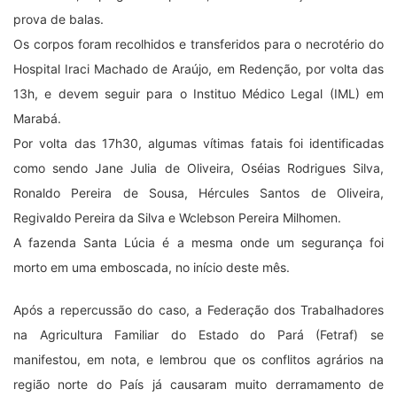
região norte do País já causaram muito derramamento de
sangue, em alusão, principalmente, ao episódio que ficou
marcado na história do Pará como Massacre de Eldorado dos
Carajás, em 1996, onde 19 trabalhadores sem-terras foram
mortos em confronto com a polícia.
Reportagem: DOL com informações da Gilson Campos/RBATV –
Fotos: via whatsapp
Tags:
confronto
pau dárco
redençção
sem terras
Deo Martins