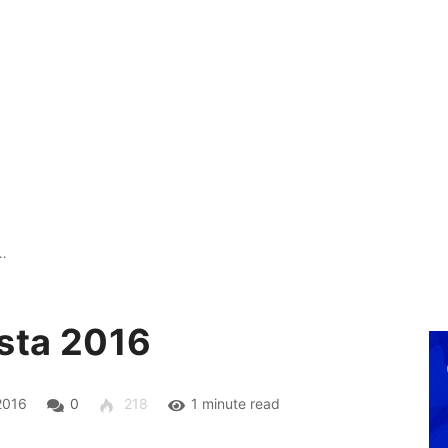
a…
ista 2016
2016
0
218
1 minute read