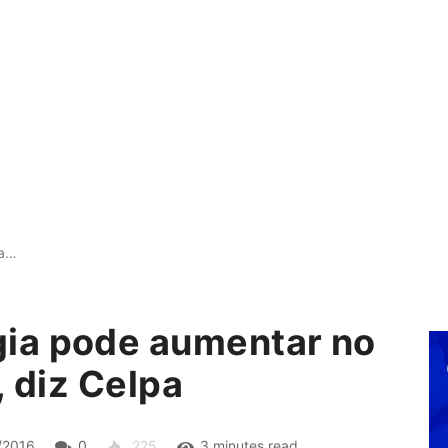
ia…
ia pode aumentar no
, diz Celpa
/2016
0
225
3 minutes read