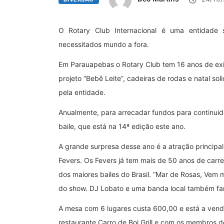
O Rotary Club Internacional é uma entidade 
necessitados mundo a fora.
Em Parauapebas o Rotary Club tem 16 anos de exis
projeto “Bebê Leite”, cadeiras de rodas e natal sol
pela entidade.
Anualmente, para arrecadar fundos para continuida
baile, que está na 14ª edição este ano.
A grande surpresa desse ano é a atração principal
Fevers. Os Fevers já tem mais de 50 anos de carr
dos maiores bailes do Brasil. “Mar de Rosas, Vem
do show. DJ Lobato e uma banda local também far
A mesa com 6 lugares custa 600,00 e está a venda
restaurante Carro de Boi Grill e com os membros 