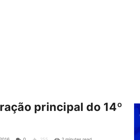
ração principal do 14º
2016
0
255
2 minutes read