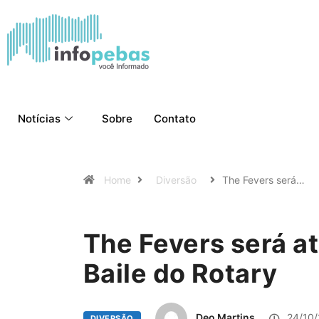
Notícias
Sobre
Contato
Home
Diversão
The Fevers será…
The Fevers será at
Baile do Rotary
Deo Martins
24/10/
DIVERSÃO