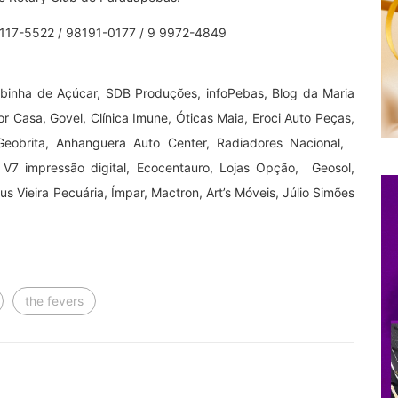
8117-5522 / 98191-0177 / 9 9972-4849
ebinha de Açúcar, SDB Produções, infoPebas, Blog da Maria
or Casa, Govel, Clínica Imune, Óticas Maia, Eroci Auto Peças,
r, Geobrita, Anhanguera Auto Center, Radiadores Nacional,
 V7 impressão digital, Ecocentauro, Lojas Opção, Geosol,
s Vieira Pecuária, Ímpar, Mactron, Art’s Móveis, Júlio Simões
the fevers