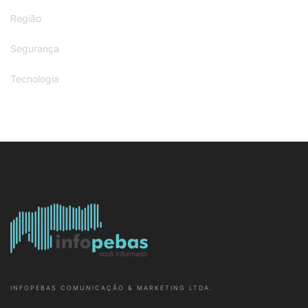
INFOPEBAS COMUNICAÇÃO & MARKETING LTDA.
CNPJ: 27.782.778/0001-56 - PARAUAPEBAS-PARÁ-BRASIL
(94)98101-7960
JORNALISTA RESPONSÁVEL: JOSÉLIO MARTINS - DRT-PA 2817
Cidade
Diversão
Esportes
Polícia
Saúde