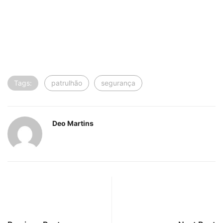
Previous Post
Next Post
Ano letivo começa para
Bairros Tropical I e II
40 mil alunos da…
começam abastecimento
de…
Leave a Reply
O seu endereço de e-mail não será publicado.
Campos
obrigatórios são marcados com
*