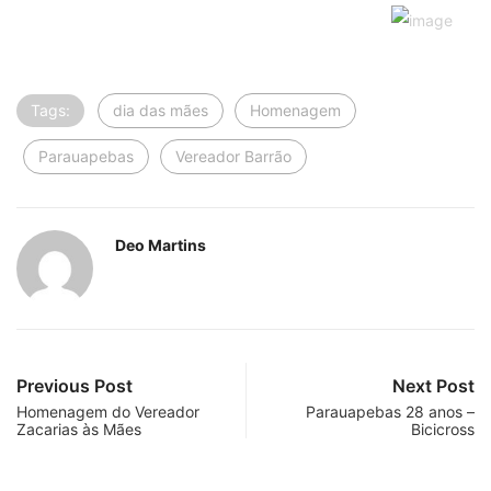
Tags:
dia das mães
Homenagem
Parauapebas
Vereador Barrão
Deo Martins
Previous Post
Next Post
Homenagem do Vereador
Parauapebas 28 anos –
Zacarias às Mães
Bicicross