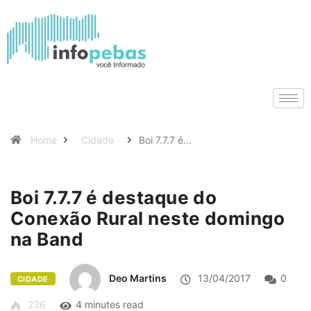
Home
Cidade
Boi 7.7.7 é…
Boi 7.7.7 é destaque do
Conexão Rural neste domingo
na Band
Deo Martins
13/04/2017
0
CIDADE
236
4 minutes read