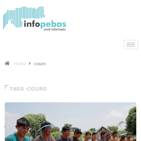
Home
couro
TAGS :COURO