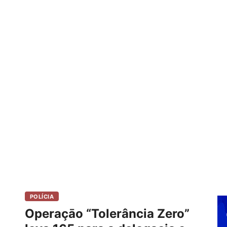
POLÍCIA
Operaçāo “Tolerância Zero”