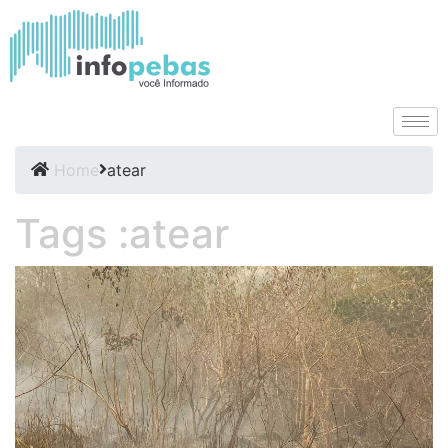
Home
atear
Tags :atear