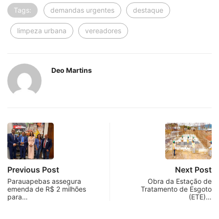
Tags:
demandas urgentes
destaque
limpeza urbana
vereadores
Deo Martins
Previous Post
Next Post
Parauapebas assegura
Obra da Estação de
emenda de R$ 2 milhões
Tratamento de Esgoto
para…
(ETE)…