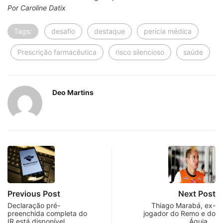
Por Caroline Datix
Tags:
desafio
destaque
perícia médica
Prescrição farmacêutica
risco silencioso
saúde
Deo Martins
Previous Post
Next Post
Declaração pré-
Thiago Marabá, ex-
preenchida completa do
jogador do Remo e do
IR está disponível
Águia,…