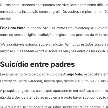
Outros pesquisadores consultados por Viva Bem citam como dificul
envolver uma instituição como a Igreja. Os padres simplesmente não
mental.
Ênio Brito Pinto
, autor do livro “
Os Padres em Psicoterapia
” (
Editora
entre os temas religião, instituição religiosa e as pessoas da vida re
“
Há incontáveis estudos sobre a religião, há muitos estudos sobre a 
religiosos, mas faltam estudos sobre as relações entre os três vértic
Suicídio entre padres
Levantamento feito pelo padre
Licio de Araújo Vale
, especialista e
Federal de Santa Catarina
), mostra que, desde 2016, houve 37 suicídi
A pesquisa registra os casos que aparecerem em notícias e comunica
não dá a devida atenção ao problema e pode haver subnotificação 
“
A Igreja precisa começar a falar sobre saúde mental de padres, bisp