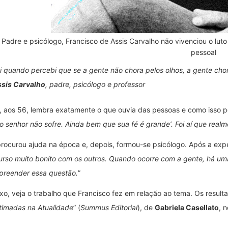
Padre e psicólogo, Francisco de Assis Carvalho não vivenciou o lut
pessoal
i quando percebi que se a gente não chora pelos olhos, a gente ch
sis Carvalho
, padre, psicólogo e professor
, aos 56, lembra exatamente o que ouvia das pessoas e como isso po
o senhor não sofre. Ainda bem que sua fé é grande’. Foi aí que real
procurou ajuda na época e, depois, formou-se psicólogo. Após a expe
urso muito bonito com os outros. Quando ocorre com a gente, há uma
reender essa questão.
”
xo, veja o trabalho que Francisco fez em relação ao tema. Os resulta
timadas na Atualidade
” (
Summus Editorial
), de
Gabriela Casellato
, 