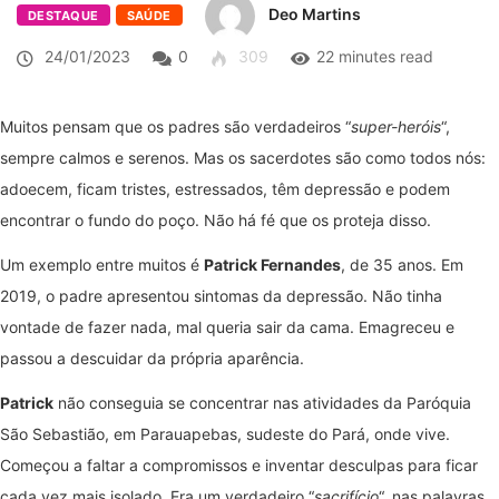
Deo Martins
DESTAQUE
SAÚDE
24/01/2023
0
309
22 minutes read
Muitos pensam que os padres são verdadeiros “
super-heróis
“,
sempre calmos e serenos. Mas os sacerdotes são como todos nós:
adoecem, ficam tristes, estressados, têm depressão e podem
encontrar o fundo do poço. Não há fé que os proteja disso.
Um exemplo entre muitos é
Patrick Fernandes
, de 35 anos. Em
2019, o padre apresentou sintomas da depressão. Não tinha
vontade de fazer nada, mal queria sair da cama. Emagreceu e
passou a descuidar da própria aparência.
Patrick
não conseguia se concentrar nas atividades da Paróquia
São Sebastião, em Parauapebas, sudeste do Pará, onde vive.
Começou a faltar a compromissos e inventar desculpas para ficar
cada vez mais isolado. Era um verdadeiro “
sacrifício
“, nas palavras