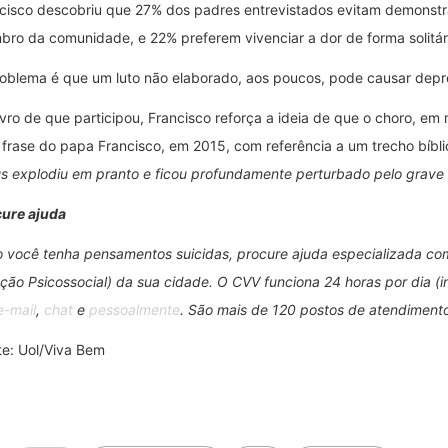
cisco descobriu que 27% dos padres entrevistados evitam demonstr
ro da comunidade, e 22% preferem vivenciar a dor de forma solitár
oblema é que um luto não elaborado, aos poucos, pode causar depr
ivro de que participou, Francisco reforça a ideia de que o choro, em
frase do papa Francisco, em 2015, com referência a um trecho bíblico
s explodiu em pranto e ficou profundamente perturbado pelo grave 
ure ajuda
 você tenha pensamentos suicidas, procure ajuda especializada co
ção Psicossocial) da sua cidade. O CVV funciona 24 horas por dia (i
e-mail
,
chat
e
pessoalmente
. São mais de 120 postos de atendimento
te: Uol/Viva Bem