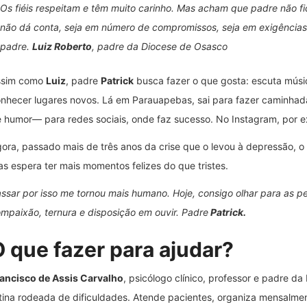
Os fiéis respeitam e têm muito carinho. Mas acham que padre não f
não dá conta, seja em número de compromissos, seja em exigência
padre.
Luiz Roberto
, padre da Diocese de Osasco
ssim como
Luiz
, padre
Patrick
busca fazer o que gosta: escuta música,
nhecer lugares novos. Lá em Parauapebas, sai para fazer caminhadas
 humor— para redes sociais, onde faz sucesso. No Instagram, por e
ora, passado mais de três anos da crise que o levou à depressão, 
s espera ter mais momentos felizes do que tristes.
ssar por isso me tornou mais humano. Hoje, consigo olhar para as 
mpaixão, ternura e disposição em ouvir. Padre
Patrick.
 que fazer para ajudar?
ancisco de Assis Carvalho
, psicólogo clínico, professor e padre 
tina rodeada de dificuldades. Atende pacientes, organiza mensalme