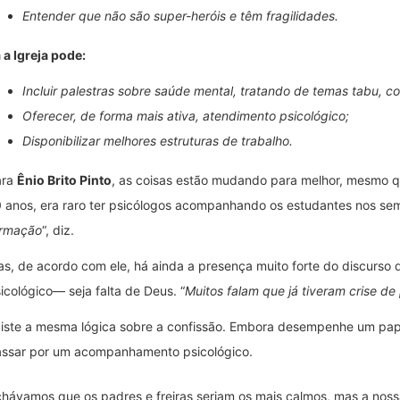
Entender que não são super-heróis e têm fragilidades.
 a Igreja pode:
Incluir palestras sobre saúde mental, tratando de temas tabu, c
Oferecer, de forma mais ativa, atendimento psicológico;
Disponibilizar melhores estruturas de trabalho.
ara
Ênio Brito Pinto
, as coisas estão mudando para melhor, mesmo 
 anos, era raro ter psicólogos acompanhando os estudantes nos semi
ormação
“, diz.
s, de acordo com ele, há ainda a presença muito forte do discurso
icológico— seja falta de Deus. “
Muitos falam que já tiveram crise d
iste a mesma lógica sobre a confissão. Embora desempenhe um pape
ssar por um acompanhamento psicológico.
hávamos que os padres e freiras seriam os mais calmos, mas a nossa