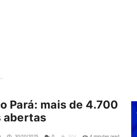
o…
no Pará: mais de 4.700
s abertas
s
30/10/2025
0
504
4 minutes read