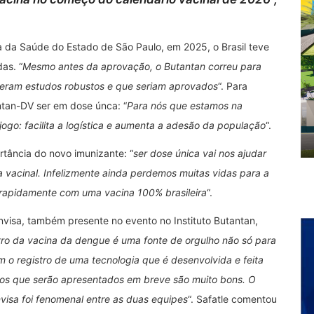
va da Saúde do Estado de São Paulo, em 2025, o Brasil teve
as. “
Mesmo antes da aprovação, o Butantan correu para
 eram estudos robustos e que seriam aprovados
“. Para
ntan-DV ser em dose únca: “
Para nós que estamos na
ogo: facilita a logística e aumenta a adesão da população
“.
rtância do novo imunizante: “
ser dose única vai nos ajudar
ra vacinal. Infelizmente ainda perdemos muitas vidas para a
rapidamente com uma vacina 100% brasileira
“.
Anvisa, também presente no evento no Instituto Butantan,
tro da vacina da dengue é uma fonte de orgulho não só para
 o registro de uma tecnologia que é desenvolvida e feita
ados que serão apresentados em breve são muito bons. O
nvisa foi fenomenal entre as duas equipes
“. Safatle comentou