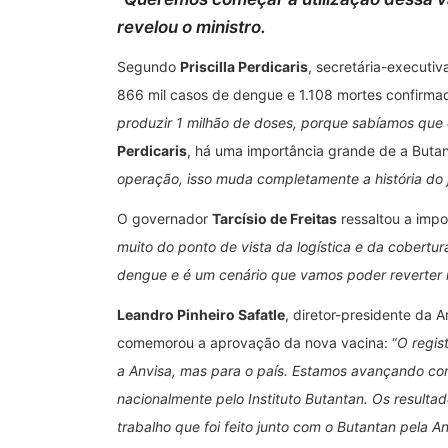
revelou o ministro.
Segundo
Priscilla Perdicaris
, secretária-executi
866 mil casos de dengue e 1.108 mortes confirmad
produzir 1 milhão de doses, porque sabíamos que
Perdicaris
, há uma importância grande de a Buta
operação, isso muda completamente a história do j
O governador
Tarcísio de Freitas
ressaltou a impo
muito do ponto de vista da logística e da cobertu
dengue e é um cenário que vamos poder reverter 
Leandro Pinheiro Safatle
, diretor-presidente da 
comemorou a aprovação da nova vacina: “
O regis
a Anvisa, mas para o país. Estamos avançando com
nacionalmente pelo Instituto Butantan. Os result
trabalho que foi feito junto com o Butantan pela A