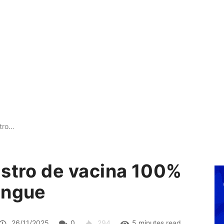
stro…
istro de vacina 100%
engue
26/11/2025
0
294
5 minutes read